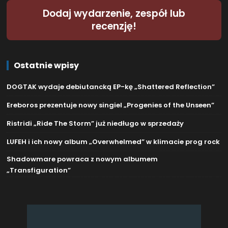
Dodaj wydarzenie, zespół lub
recenzję!
Ostatnie wpisy
DOGTAK wydaje debiutancką EP-kę „Shattered Reflection”
Ereboros prezentuje nowy singiel „Progenies of the Unseen”
Ristridi „Ride The Storm” już niedługo w sprzedaży
LUFEH i ich nowy album „Overwhelmed” w klimacie prog rock
Shadowmare powraca z nowym albumem
„Transfiguration”