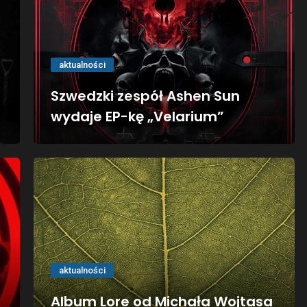
aktualności
Szwedzki zespół Ashen Sun
wydaje EP-kę „Velarium”
aktualności
Album Lore od Michała Wojtasa