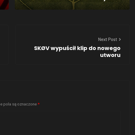
Next Post
SKØV wypuścił klip do nowego
utworu
 pola są oznaczone
*