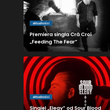
aktualności
Premiera singla Crá Croí
„Feeding The Fear”
aktualności
Singiel „Elegy” od Sour Blood