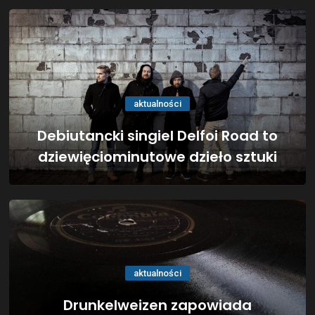
aktualności
Debiutancki singiel Delfoi Road to
dziewięciominutowe dzieło sztuki
aktualności
Drunkelweizen zapowiada