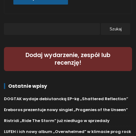
Dodaj wydarzenie, zespół lub
recenzję!
Ostatnie wpisy
DOGTAK wydaje debiutancką EP-kę „Shattered Reflection”
Ereboros prezentuje nowy singiel „Progenies of the Unseen”
Ristridi „Ride The Storm” już niedługo w sprzedaży
LUFEH i ich nowy album „Overwhelmed” w klimacie prog rock