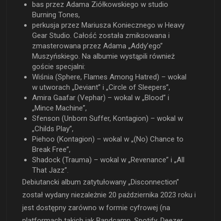
bas przez Adama Ziółkowskiego w studio
Burning Tones,
perkusja przez Mariusza Koniecznego w Heavy
Gear Studio. Całość została zmiksowana i
zmasterowana przez Adama „Addy’ego”
Muszyńskiego. Na albumie wystąpili również
goście specjalni:
Wiśnia (Sphere, Flames Among Hatred) – wokal
w utworach „Deviant” i „Circle of Sleepers”,
Amira Gaafar (Vephar) – wokal w „Blood” i
„Mince Machine”,
Sfenson (Unborn Suffer, Kontagion) – wokal w
„Childs Play”,
Piehoo (Kontagion) – wokal w „(No) Chance to
Break Free”,
Shadock (Trauma) – wokal w „Revenance” i „All
That Jazz”.
Debiutancki album zatytułowany „Disconnection”
został wydany niezależnie 20 października 2023 roku i
jest dostępny zarówno w formie cyfrowej (na
platformach takich jak Bandcamp, Spotify, Deezer,