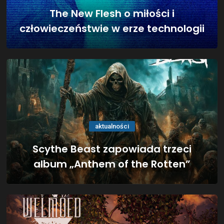
The New Flesh o miłości i
człowieczeństwie w erze technologii
aktualności
Scythe Beast zapowiada trzeci
album „Anthem of the Rotten”