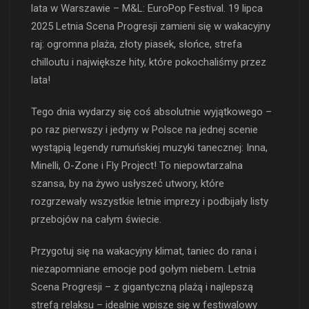
lata w Warszawie – M&L: EuroPop Festival. 19 lipca
2025 Letnia Scena Progresji zamieni się w wakacyjny
raj: ogromna plaża, złoty piasek, słońce, strefa
chilloutu i największe hity, które pokochaliśmy przez
lata!
Tego dnia wydarzy się coś absolutnie wyjątkowego –
po raz pierwszy i jedyny w Polsce na jednej scenie
wystąpią legendy rumuńskiej muzyki tanecznej: Inna,
Minelli, O-Zone i Fly Project! To niepowtarzalna
szansa, by na żywo usłyszeć utwory, które
rozgrzewały wszystkie letnie imprezy i podbijały listy
przebojów na całym świecie.
Przygotuj się na wakacyjny klimat, taniec do rana i
niezapomniane emocje pod gołym niebem. Letnia
Scena Progresji – z gigantyczną plażą i najlepszą
strefą relaksu – idealnie wpisze się w festiwalowy