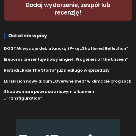
Dodaj wydarzenie, zespół lub
recenzję!
Ostatnie wpisy
DOGTAK wydaje debiutancką EP-kę „Shattered Reflection”
Ereboros prezentuje nowy singiel „Progenies of the Unseen”
Ristridi „Ride The Storm” już niedługo w sprzedaży
LUFEH i ich nowy album „Overwhelmed” w klimacie prog rock
Shadowmare powraca z nowym albumem
„Transfiguration”