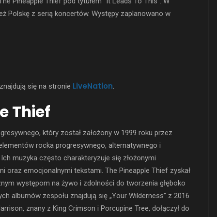
he Pineapple Thief pod tytułem “It Leads To This”. W
eż Polskę z serią koncertów. Występy zaplanowano w
LiveNation
znajdują się na stronie
.
e Thief
rogresywnego, który został założony w 1999 roku przez
 elementów rocka progresywnego, alternatywnego i
 Ich muzyka często charakteryzuje się złożonymi
 oraz emocjonalnymi tekstami. The Pineapple Thief zyskał
nym występom na żywo i zdolności do tworzenia głęboko
ych albumów zespołu znajdują się „Your Wilderness” z 2016
Harrison, znany z King Crimson i Porcupine Tree, dołączył do