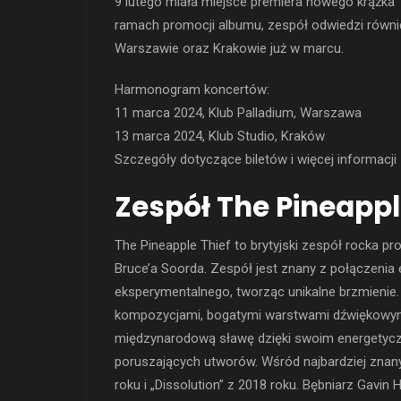
9 lutego miała miejsce premiera nowego krążka T
ramach promocji albumu, zespół odwiedzi równi
Warszawie oraz Krakowie już w marcu.
Harmonogram koncertów:
11 marca 2024, Klub Palladium, Warszawa
13 marca 2024, Klub Studio, Kraków
Szczegóły dotyczące biletów i więcej informacji 
Zespół The Pineappl
The Pineapple Thief to brytyjski zespół rocka p
Bruce’a Soorda. Zespół jest znany z połączenia
eksperymentalnego, tworząc unikalne brzmienie.
kompozycjami, bogatymi warstwami dźwiękowymi
międzynarodową sławę dzięki swoim energetycz
poruszających utworów. Wśród najbardziej znan
roku i „Dissolution” z 2018 roku. Bębniarz Gavin 