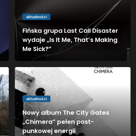
aktualności
Fińska grupa Last Call Disaster
wydaje „Is It Me, That’s Making
Me Sick?”
aktualności
Nowy album The City Gates
„Chimera” pełen post-
punkowej energii