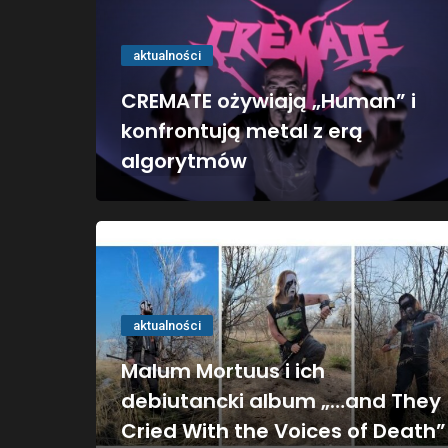
aktualności
CREMATE ożywiają „Human” i
konfrontują metal z erą
algorytmów
aktualności
Malum Mortuus i ich
debiutancki album „…and They
Cried With the Voices of Death”