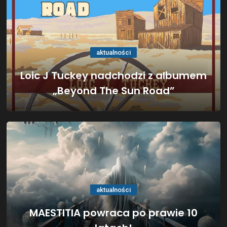
aktualności
Loic J Tuckey nadchodzi z albumem
„Beyond The Sun Road”
aktualności
MAESTITIA powraca po prawie 10