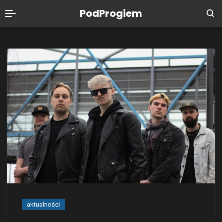
PodProgiem
aktualności