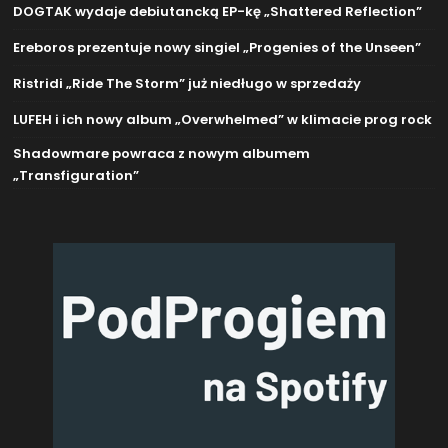
DOGTAK wydaje debiutancką EP-kę „Shattered Reflection”
Ereboros prezentuje nowy singiel „Progenies of the Unseen”
Ristridi „Ride The Storm” już niedługo w sprzedaży
LUFEH i ich nowy album „Overwhelmed” w klimacie prog rock
Shadowmare powraca z nowym albumem
„Transfiguration”