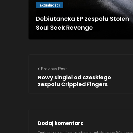
aktualności
Debiutancka EP zespołu Stolen
Soul Seek Revenge
Previous Post
Nowy singiel od czeskiego
zespołu Crippled Fingers
Dodaj komentarz
Twój adres email nie zostanie opublikowany.
Wymagane