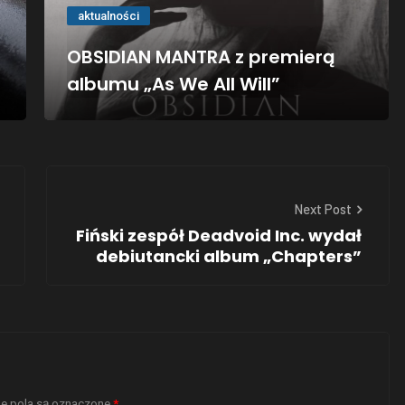
aktualności
OBSIDIAN MANTRA z premierą
albumu „As We All Will”
Next Post
Fiński zespół Deadvoid Inc. wydał
debiutancki album „Chapters”
 pola są oznaczone
*