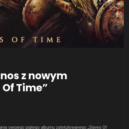
ronos z nowym
 Of Time”
ania swojego piątego albumu zatytułowanego „Slaves Of