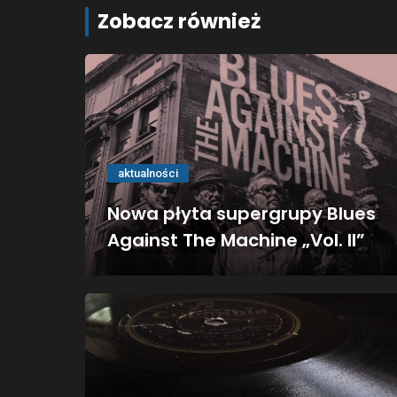
Zobacz również
aktualności
Nowa płyta supergrupy Blues
Against The Machine „Vol. II”