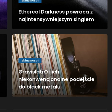
aktualności
Ethereal Darkness powraca z
S
najintensywniejszym singlem
aktualności
GravislatrO i ich
niekonwencjonalne podejście
do black metalu