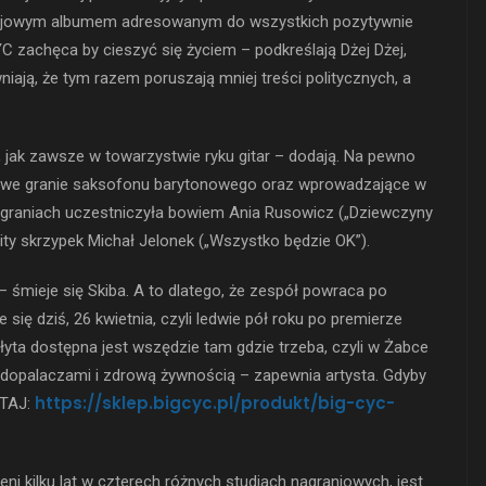
bojowym albumem adresowanym do wszystkich pozytywnie
zachęca by cieszyć się życiem – podkreślają Dżej Dżej,
wniają, że tym razem poruszają mniej treści politycznych, a
 jak zawsze w towarzystwie ryku gitar – dodają. Na pewno
arowe granie saksofonu barytonowego oraz wprowadzające w
nagraniach uczestniczyła bowiem Ania Rusowicz („Dziewczyny
ty skrzypek Michał Jelonek („Wszystko będzie OK”).
 śmieje się Skiba. A to dlatego, że zespół powraca po
 się dziś, 26 kwietnia, czyli ledwie pół roku po premierze
Płyta dostępna jest wszędzie tam gdzie trzeba, czyli w Żabce
 z dopalaczami i zdrową żywnością – zapewnia artysta. Gdyby
https://sklep.bigcyc.pl/produkt/big-cyc-
UTAJ:
i kilku lat w czterech różnych studiach nagraniowych, jest