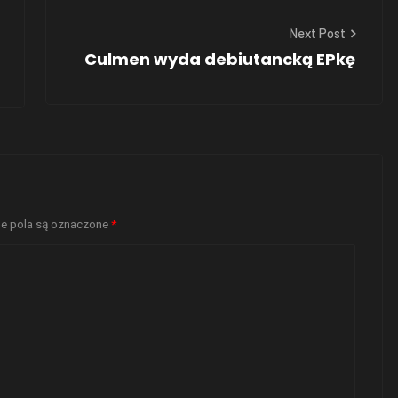
Next Post
Culmen wyda debiutancką EPkę
 pola są oznaczone
*