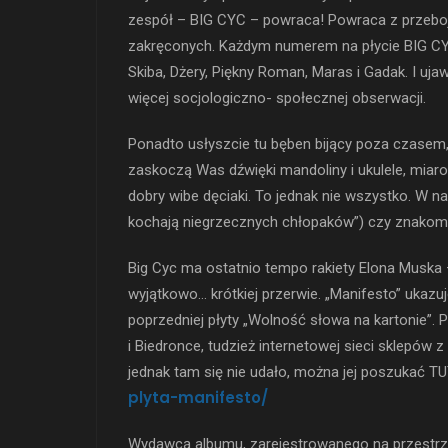
zespół – BIG CYC – powraca! Powraca z prze
zakręconych. Każdym numerem na płycie BIG CYC 
Skiba, Dżery, Piękny Roman, Maras i Gadak. I uja
więcej socjologiczno- społecznej obserwacji.
Ponadto usłyszcie tu bęben bijący poza czasem,
zaskoczą Was dźwięki mandoliny i ukulele, mi
dobry wibe dęciaki. To jednak nie wszystko. W 
kochają niegrzecznych chłopaków”) czy znakomi
Big Cyc ma ostatnio tempo rakiety Elona Muska –
wyjątkowo… krótkiej przerwie. „Manifesto” ukazuje
poprzedniej płyty „Wolność słowa na kartonie”. 
i Biedronce, tudzież internetowej sieci sklepów
jednak tam się nie udało, można jej poszukać T
plyta-manifesto/
Wydawcą albumu, zarejestrowanego na przestrzen