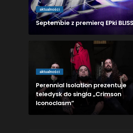
aktualności
Septembie z premierą EPki BLIS
aktualności
Perennial Isolation prezentuje
teledysk do singla „Crimson
Iconoclasm”