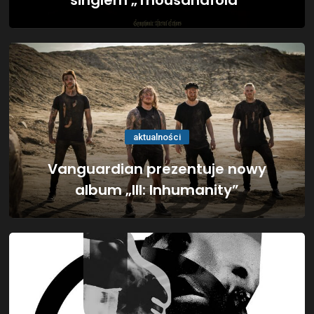
singlem „Thousandfold”
aktualności
Vanguardian prezentuje nowy
album „III: Inhumanity”