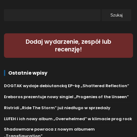
Dodaj wydarzenie, zespół lub
recenzję!
Ostatnie wpisy
DOGTAK wydaje debiutancką EP-kę „Shattered Reflection”
Ereboros prezentuje nowy singiel „Progenies of the Unseen”
Ristridi „Ride The Storm” już niedługo w sprzedaży
LUFEH i ich nowy album „Overwhelmed” w klimacie prog rock
Shadowmare powraca z nowym albumem
„Transfiguration”