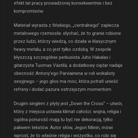
efekt lat pracy prowadzonej konsekwentnie i bez
kompromisów.
Materiał wyrasta z fińskiego, „centralnego” zaplecza
metalowego rzemiosła: słychać, że to granie robione
przez ludzi, którzy wiedzą, co działa w klasycznym
heavy metalu, a co jest tylko ozdobą. W zespole
błyszczą szczególnie perkusista Juho Hakalax i
gitarzysta Tuomas Västilä, a dodatkowy ciężar nadaje
obecność Antony’ego Parviainena w roli wokalisty
sesyjnego – jego głos ma moc, która potrafi unieść
refreny i dodać pazura ostrzejszym momentom.
Drugim singlem z płyty jest „Down the Cross” – utwór,
który z miejsca ustawia klimat całości: wojna, religia i
ogólna ponurość mają tu być nie dekoracją, tylko
paliwem tekstów. Autor słów, Jegori Miinin, mówi
wprost, że to właśnie religia i wszystko, co robi się