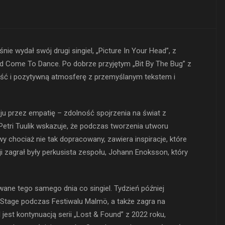
ie wydał swój drugi singiel, „Picture In Your Head”, z
Come To Dance. Po dobrze przyjętym „Bit By The Bug” z
ność i pozytywną atmosferę z przemyślanym tekstem i
u przez empatię – zdolność spojrzenia na świat z
 Petri Tuulik wskazuje, że podczas tworzenia utworu
y chociaż nie tak dopracowany, zawiera inspiracje, które
i zagrał były perkusista zespołu, Johann Enoksson, który
wane tego samego dnia co singiel. Tydzień później
 Stage podczas Festiwalu Malmö, a także zagra na
 jest kontynuacją serii „Lost & Found” z 2022 roku,