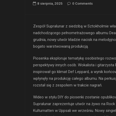
8 sierpnia, 2025
0 Comments
Zespół Supralunar z siedzibą w Sztokholmie właśn
nadchodzącego pełnometrażowego albumu Dead 
grudnia, nowy utwór kładzie nacisk na melodyj
bogato warstwowaną produkcją.
Piosenka eksploruje tematykę osobistego rozwoj
perspektywy innych osób. Wokalista i gitarzysta
inspirował go klimat Def Leppard, a wynik końcow
wpłynęły na produkcję całego albumu. Na perkusj
rozstał się z zespołem w trakcie nagrań.
Wideo w stylu DIY do piosenki zostanie opubliko
Supralunar zaprezentuje utwór na żywo na Rock
Kulturnatten w Uppsali we wrześniu. Nowy singiel