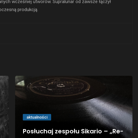
anych wcześniej utworów. Supralunar od zawsze łączył
woczesną produkcją.
aktualności
Posłuchaj zespołu Sikario – „Re-