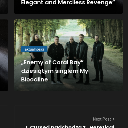
Elegant and Merciless Revenge”
aktualności
„Enemy of Coral Bay”
dziesiątym singlem My
Bloodline
Next Post
I, Cursed nadchodzą z „Heretical