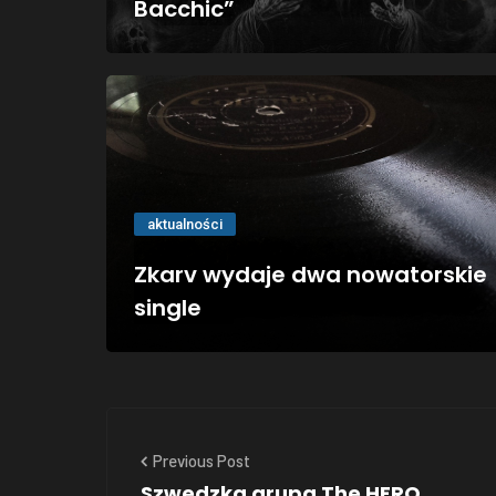
Bacchic”
aktualności
Zkarv wydaje dwa nowatorskie
single
Previous Post
Szwedzka grupa The HERO