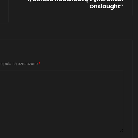
Onslaught”
 pola są oznaczone
*