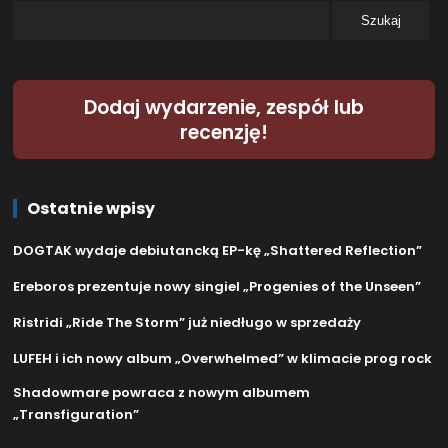
Dodaj wydarzenie, zespół lub
recenzję!
Ostatnie wpisy
DOGTAK wydaje debiutancką EP-kę „Shattered Reflection”
Ereboros prezentuje nowy singiel „Progenies of the Unseen”
Ristridi „Ride The Storm” już niedługo w sprzedaży
LUFEH i ich nowy album „Overwhelmed” w klimacie prog rock
Shadowmare powraca z nowym albumem
„Transfiguration”