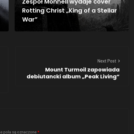
Zespół Monhell wydaje cover
Rotting Christ „King of a Stellar
War”
Next Post
Mount Turmoil zapowiada
debiutancki album „Peak Living”
 pola są oznaczone
*