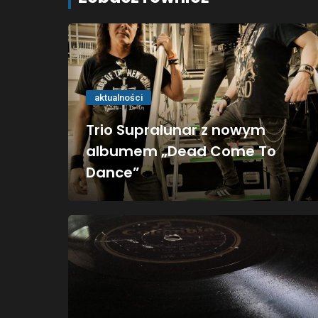
aktualności
Trio Supralunar z nowym
albumem „Dead Come To
Dance”