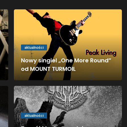
aktualności
Nowy singiel „One More Round”
od MOUNT TURMOIL
aktualności