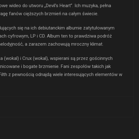
owe wideo do utworu „Devil’s Heart”. Ich muzyka, pełna
agę fanów cięższych brzmień na całym świecie.
jdujących się na ich debiutanckim albumie zatytułowanym
ach cyfrowym, LP i CD. Album ten to prawdziwa podróż
 melodyjność, a zarazem zachowują mroczny klimat.
Ra (wokal) i Crux (wokal), wspierani są przez gościnnych
nicowane i bogate brzmienie. Fani zespołów takich jak
Filth z pewnością odnajdą wiele interesujących elementów w