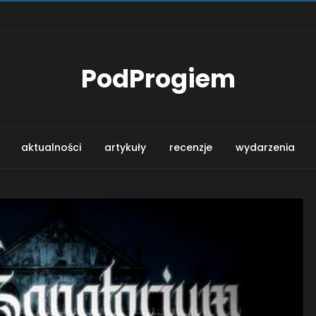
PodProgiem
aktualności
artykuły
recenzje
wydarzenia