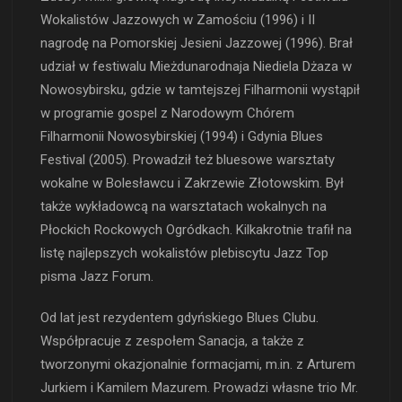
Wokalistów Jazzowych w Zamościu (1996) i II
nagrodę na Pomorskiej Jesieni Jazzowej (1996). Brał
udział w festiwalu Mieżdunarodnaja Niediela Dżaza w
Nowosybirsku, gdzie w tamtejszej Filharmonii wystąpił
w programie gospel z Narodowym Chórem
Filharmonii Nowosybirskiej (1994) i Gdynia Blues
Festival (2005). Prowadził też bluesowe warsztaty
wokalne w Bolesławcu i Zakrzewie Złotowskim. Był
także wykładowcą na warsztatach wokalnych na
Płockich Rockowych Ogródkach. Kilkakrotnie trafił na
listę najlepszych wokalistów plebiscytu Jazz Top
pisma Jazz Forum.
Od lat jest rezydentem gdyńskiego Blues Clubu.
Współpracuje z zespołem Sanacja, a także z
tworzonymi okazjonalnie formacjami, m.in. z Arturem
Jurkiem i Kamilem Mazurem. Prowadzi własne trio Mr.