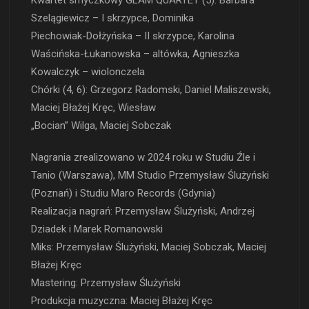
Kwartet smyczkowy GLAM QUARTET (5): Barbara
Szelągiewicz – I skrzypce, Dominika
Piechowiak-Dołżyńska – II skrzypce, Karolina
Waścińska-Łukanowska – altówka, Agnieszka
Kowalczyk – wiolonczela
Chórki (4, 6): Grzegorz Radomski, Daniel Maliszewski,
Maciej Błażej Kręc, Wiesław
„Bocian” Wilga, Maciej Sobczak
Nagrania zrealizowano w 2024 roku w Studiu Źle i
Tanio (Warszawa), MM Studio Przemysław Ślużyński
(Poznań) i Studiu Maro Records (Gdynia)
Realizacja nagrań: Przemysław Ślużyński, Andrzej
Dziadek i Marek Romanowski
Miks: Przemysław Ślużyński, Maciej Sobczak, Maciej
Błażej Kręc
Mastering: Przemysław Ślużyński
Produkcja muzyczna: Maciej Błażej Kręc