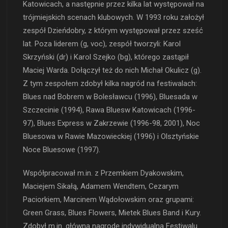
Katowicach, a następnie przez kilka lat występował na
trójmiejskich scenach klubowych. W 1993 roku założył
zespół Dzieńdobry, z którym występował przez sześć
lat. Poza liderem (g, voc), zespół tworzyli: Karol
Skrzyński (dr) i Karol Szejko (bg), którego zastąpił
Maciej Warda. Dołączył też do nich Michał Okulicz (g).
Z tym zespołem zdobył kilka nagród na festiwalach:
Blues nad Bobrem w Bolesławcu (1996), Bluesada w
Szczecinie (1994), Rawa Bluesw Katowicach (1996-
97), Blues Express w Zakrzewie (1996-98, 2001), Noc
Bluesowa w Rawie Mazowieckiej (1996) i Olsztyńskie
Noce Bluesowe (1997).
Współpracował m.in. z Przemkiem Dyakowskim,
Maciejem Sikałą, Adamem Wendtem, Cezarym
Paciorkiem, Marcinem Wądołowskim oraz grupami:
Green Grass, Blues Flowers, Mietek Blues Band i Kury.
Zdobył m.in. główną nagrodę indywidualną Festiwalu