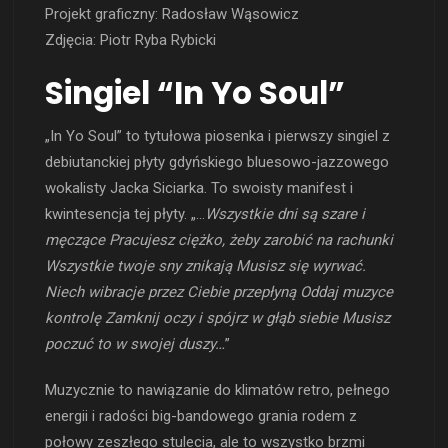
Projekt graficzny: Radosław Wąsowicz
Zdjęcia: Piotr Ryba Rybicki
Singiel “In Yo Soul”
„In Yo Soul” to tytułowa piosenka i pierwszy singiel z
debiutanckiej płyty gdyńskiego bluesowo-jazzowego
wokalisty Jacka Siciarka. To swoisty manifest i
kwintesencja tej płyty. „…
Wszystkie dni są szare i
męczące Pracujesz ciężko, żeby zarobić na rachunki
Wszystkie twoje sny znikają Musisz się wyrwać.
Niech wibracje przez Ciebie przepłyną Oddaj muzyce
kontrolę Zamknij oczy i spójrz w głąb siebie Musisz
poczuć to w swojej duszy…
”
Muzycznie to nawiązanie do klimatów retro, pełnego
energii i radości big-bandowego grania rodem z
połowy zeszłego stulecia, ale to wszystko brzmi