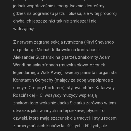
jednak współcześnie i energetycznie. Jesteśmy
gdzieś na pograniczu jazzu i bluesa, ale w tej proporcji
chyba ich jeszcze nikt tak nie zmieszał i nie
wstrząsnął.
Z nerwem zagrana sekcja rytmiczna (Kirył Shevando
na perkusji i Michał Rutkowski na kontrabasie,
Aleksander Sucharski na gitarze), znakomity Adam
Wendt na saksofonach (muzyk solowy, członek
legendarnego Walk Away), świetny pianista i organista
Konstantin Goryachy (mający za sobą współpracę z
samym Gregory Porterem), stylowe chórki Katarzyny
Rościńskiej – Ci wszyscy muzycy wspierają
znakomitego wokalnie Jacka Siciarka zarówno w tym
utworze, jak i w innych na tej ciekawej płycie. To
dźwięki, które mają szacunek dla tradycji i stylu rodem
z amerykańskich klubów lat 40-tych i 50-tych, ale