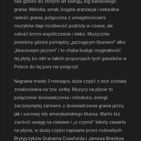
nas gdzieś do złotych lat swingu, big-bandowego
grania. Melodia, smak, bogata aranżacja i naturalna
radość grania, połączona z umiejętnościami
muzyków daje możliwość podróży w czasie, ale
całość brzmi współcześnie i lekko. Muzycznie
jesteśmy gdzieś pomiędzy „jazzującym bluesem” albo
„bluesowym jazzem” i to chyba buduje oryginalność
tej płyty, bo nikt w takich proporcjach tych gatunków w
Polsce do tej pory nie połączył.
Nagrania trwały 3 miesiące, duża część z nich została
zrealizowana na tzw. setkę. Muzycy na płycie to
połączenie doświadczenia i młodości, energii
zaczerpniętej zarówno z doświadczenia grania jazzu,
jak i surowej siły amerykańskiego bluesa. Warto też
zwrócić uwagę na ciekawe i „o czymś” teksty zawarte
na płycie, w dużej części napisane przez rodowitych
Brytyjczyków Grahama Crawforda i Jamesa Brierleya.