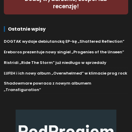
recenzję!
Ostatnie wpisy
DOGTAK wydaje debiutancką EP-kę „Shattered Reflection”
Ereboros prezentuje nowy singiel „Progenies of the Unseen”
Ristridi „Ride The Storm” już niedługo w sprzedaży
LUFEH i ich nowy album „Overwhelmed” w klimacie prog rock
Shadowmare powraca z nowym albumem
„Transfiguration”