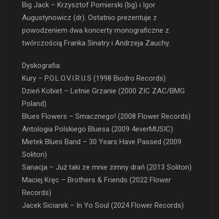
Big Jack – Krzysztof Pomierski (bg) i Igor
Augustynowicz (dr). Ostatnio prezentuje z
powodzeniem dwa koncerty monograficzne z
twórczością Franka Sinatry i Andrzeja Zauchy.
Dyskografia:
Kury – P.O.L.O.V.I.R.U.S (1998 Biodro Records)
Dzień Kobiet – Letnie Grzanie (2000 ZIC ZAC/BMG
Poland)
Blues Flowers – Smacznego! (2008 Flower Records)
Antologia Polskiego Bluesa (2009 4everMUSIC)
Mietek Blues Band – 30 Years Have Passed (2009
Soliton)
Sanacja – Już taki ze mnie zimny drań (2013 Soliton)
Maciej Kręc – Brothers & Friends (2022 Flower
Records)
Jacek Siciarek – In Yo Soul (2024 Flower Records)