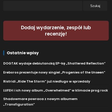
Dodaj wydarzenie, zespół lub
recenzję!
Ostatnie wpisy
DOGTAK wydaje debiutancką EP-kę „Shattered Reflection”
Ereboros prezentuje nowy singiel „Progenies of the Unseen”
Ristridi „Ride The Storm” już niedługo w sprzedaży
LUFEH i ich nowy album „Overwhelmed” w klimacie prog rock
Shadowmare powraca z nowym albumem
„Transfiguration”