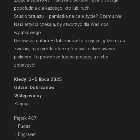
Zajęcia sportowe – aktywne poranki i pełne energii
popołudnia dla każdego, kto lubi ruch.
Studio tatuażu – pamiątka na całe życie? Czemu nie!
Nasi artyści czekają, by stworzyć dla Was coś
wyjątkowego.
Dziewicza natura – Dobrzanów to miejsce, gdzie czas
zwalnia, a przyroda otacza festiwal całym swoim
pięknem. To powietrze trzeba poczuć, a niebo
zobaczyć!
Kiedy: 3–5 lipca 2025
Gdzie: Dobrzanów
Wstęp wolny
Zagrają:
Piątek 4.07:
– Fudas
– Engraver