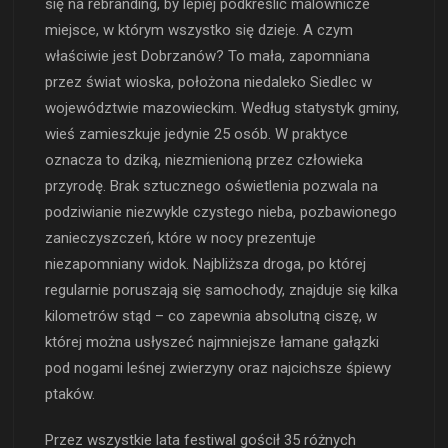
się na rebranding, by lepiej podkreślić malownicze
miejsce, w którym wszystko się dzieje. A czym
właściwie jest Dobrzanów? To mała, zapomniana
przez świat wioska, położona niedaleko Siedlec w
województwie mazowieckim. Według statystyk gminy,
wieś zamieszkuje jedynie 25 osób. W praktyce
oznacza to dziką, niezmienioną przez człowieka
przyrodę. Brak sztucznego oświetlenia pozwala na
podziwianie niezwykle czystego nieba, pozbawionego
zanieczyszczeń, które w nocy prezentuje
niezapomniany widok. Najbliższa droga, po której
regularnie poruszają się samochody, znajduje się kilka
kilometrów stąd – co zapewnia absolutną ciszę, w
której można usłyszeć najmniejsze łamane gałązki
pod nogami leśnej zwierzyny oraz najcichsze śpiewy
ptaków.
Przez wszystkie lata festiwal gościł 35 różnych