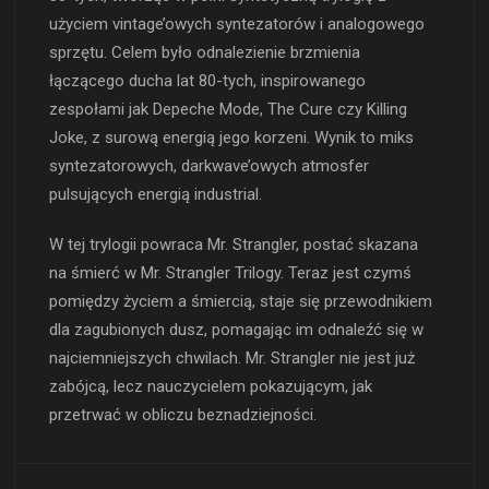
użyciem vintage’owych syntezatorów i analogowego
sprzętu. Celem było odnalezienie brzmienia
łączącego ducha lat 80-tych, inspirowanego
zespołami jak Depeche Mode, The Cure czy Killing
Joke, z surową energią jego korzeni. Wynik to miks
syntezatorowych, darkwave’owych atmosfer
pulsujących energią industrial.
W tej trylogii powraca Mr. Strangler, postać skazana
na śmierć w Mr. Strangler Trilogy. Teraz jest czymś
pomiędzy życiem a śmiercią, staje się przewodnikiem
dla zagubionych dusz, pomagając im odnaleźć się w
najciemniejszych chwilach. Mr. Strangler nie jest już
zabójcą, lecz nauczycielem pokazującym, jak
przetrwać w obliczu beznadziejności.