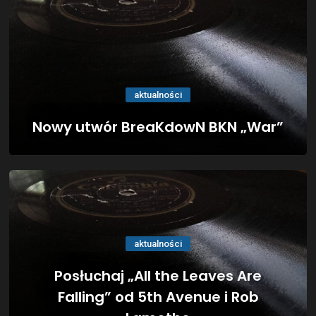
aktualności
Nowy utwór BreaKdowN BKN „War”
aktualności
Posłuchaj „All the Leaves Are
Falling” od 5th Avenue i Rob