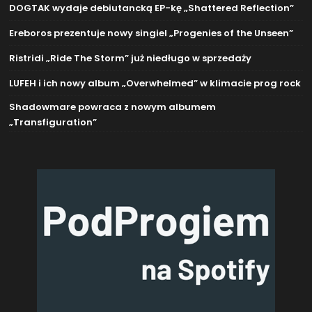
DOGTAK wydaje debiutancką EP-kę „Shattered Reflection”
Ereboros prezentuje nowy singiel „Progenies of the Unseen”
Ristridi „Ride The Storm” już niedługo w sprzedaży
LUFEH i ich nowy album „Overwhelmed” w klimacie prog rock
Shadowmare powraca z nowym albumem
„Transfiguration”